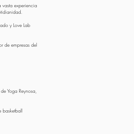
a vasta experiencia
otidianidad.
zado y Love Lab
or de empresas del
o de Yoga Reynosa,
 basketball