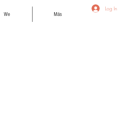
Log In
We
Más