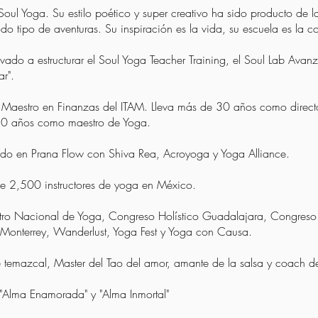
Soul Yoga. Su estilo poético y super creativo ha sido producto de l
do tipo de aventuras. Su inspiración es la vida, su escuela es la c
vado a estructurar el Soul Yoga Teacher Training, el Soul Lab Avan
r".
 Maestro en Finanzas del ITAM. Lleva más de 30 años como direct
20 años como maestro de Yoga.
ado en Prana Flow con Shiva Rea, Acroyoga y Yoga Alliance.
e 2,500 instructores de yoga en México.
ntro Nacional de Yoga, Congreso Holístico Guadalajara, Congres
Monterrey, Wanderlust, Yoga Fest y Yoga con Causa.
 temazcal, Master del Tao del amor, amante de la salsa y coach de
 "Alma Enamorada" y "Alma Inmortal"