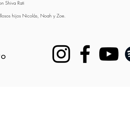
n Shiva Rati
llosos hijos Nicolás, Noah y Zoe.
ro
o