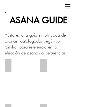
ASANA GUIDE
*Esta es una guía simplificada de
asanas, catalogadas según su
familia, para referencia en la
elección de asanas al secuenciar
Standing Open Hip
Standing Closed hip
Tadas:
Standing
Standing
Closed
open
hip
Hip
Asana