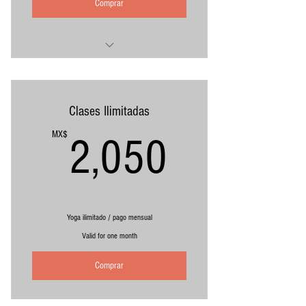
Comprar
$26,000 pagando de contado
Incluye:
+ 100 hrs Vinyasa Lab Eter Live
Clases Ilimitadas
+ Manual
2,050M
MX$
2,050
+ Diploma de 100 hrs, que suma hacia las
300 hrs
+ Yoga On Demand por 6 meses
* Requisito: Haber cursado 200 hrs de
entrenamiento de yoga
Yoga ilimitado / pago mensual
* Requisito: Haber cursado al menos 100 hrs
Valid for one month
de Water o Fire
Comprar