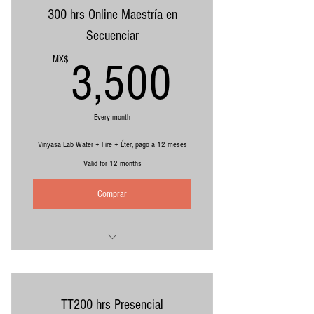
Clases con Consuelo Ordaz
300 hrs Online Maestría en
*Equivalente a 350 pesos mensuales con
Secuenciar
pago por adelantado
3,500M
MX$
Cargo recurrente, cancela cuando quieras
3,500
Every month
Vinyasa Lab Water + Fire + Éter, pago a 12 meses
Valid for 12 months
Comprar
Buen fin: de $60,000 a $42,000 a 12 meses
sin intereses
Incluye:
TT200 hrs Presencial
100 hrs Water Online