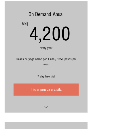
Clases con Alejandro Quiyono
Clases con Consuelo Ordaz
On Demand Anual
Clases con Jair Casillas
4,200M
MX$
4,200
*Equivalente a 400 pesos mensuales con
pago por adelantado
Cargo recurrente, cancela cuando quieras
Every year
Clases de yoga online por 1 año / *350 pesos por
mes
7 day free trial
Iniciar prueba gratuita
Clases ilimitadas de yoga online pregrabadas
Clases con Alejandro Quiyono