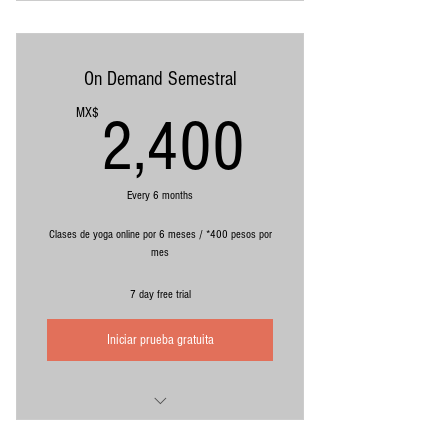
Clases ilimitadas de yoga online pregrabadas
Clases con Alejandro Quiyono
Clases con Consuelo Ordaz
On Demand Semestral
Clases con Jair Casillas
2,400M
MX$
2,400
*Equivalente a 500 pesos mensuales con
pago por adelantado
Cargo recurrente, cancela cuando quieras
Every 6 months
Clases de yoga online por 6 meses / *400 pesos por
mes
7 day free trial
Iniciar prueba gratuita
Clases ilimitadas de yoga online pregrabadas