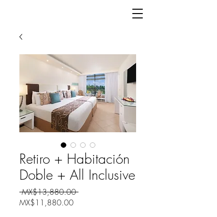
Retiro + Habitación
Doble + All Inclusive
Regular
 MX$13,880.00 
Sale
Price
MX$11,880.00
Price