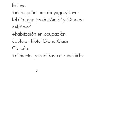
Incluye:
+retiro, prácticas de yoga y Love
Lab "Lenguajes del Amor" y "Deseos
del Amor"
+habitación en ocupación
doble en Hotel Grand Oasis
Cancún
+alimentos y bebidas todo incluído
ASIGNACIÓN DE
HABITACIONES
Alojamiento en Hotel Grand Oasis
POLÍTICA DE DEVOLUCIÓN Y
Cancún
REEMBOLSO
Una vez que se reserva tu lugar, 30% no
es reembolsable.
Whatsapp
Tienes 30 días antes de la fecha del
evento para una devolución del restante