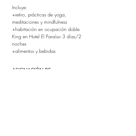
Incluye:
+retiro, prácticas de yoga,
meditaciones y mindfulness
+habitación en ocupación doble
King en Hotel El Paraíso 3 días/2
noches
+alimentos y bebidas
ASIGNACIÓN DE
HABITACIONES
Alojamiento en Hotel El Paraíso
POLÍTICA DE DEVOLUCIÓN Y
REEMBOLSO
Una vez que se reserva tu lugar, 30% no
es reembolsable.
Whatsapp
Tienes 30 días antes de la fecha del
evento para una devolución del restante