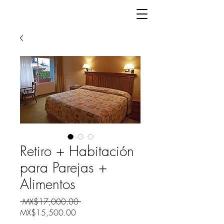
Retiro + Habitación
para Parejas +
Alimentos
Regular
 MX$17,000.00 
Sale
Price
MX$15,500.00
Price