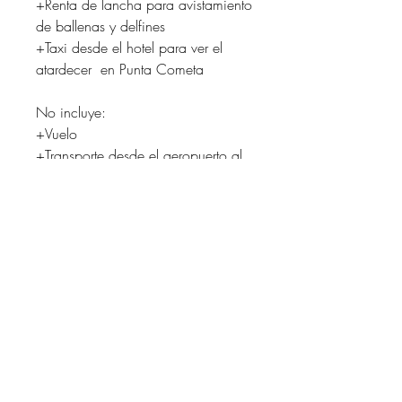
+Renta de lancha para avistamiento
de ballenas y delfines
+Taxi desde el hotel para ver el
atardecer en Punta Cometa
No incluye:
+Vuelo
+Transporte desde el aeropuerto al
hotel ni del hotel al aeropuerto
+Bebidas alcohólicas
ASIGNACIÓN DE
HABITACIONES
La elección de cama en la habitación
POLÍTICA DE DEVOLUCIÓN Y
compartida se asigna según el orden en
REEMBOLSO
que se vayan registrando.
El depósito de 3 mil pesos para reservar
PARA RESERVAR TU LUGAR
tu habitación no es reembolsable.